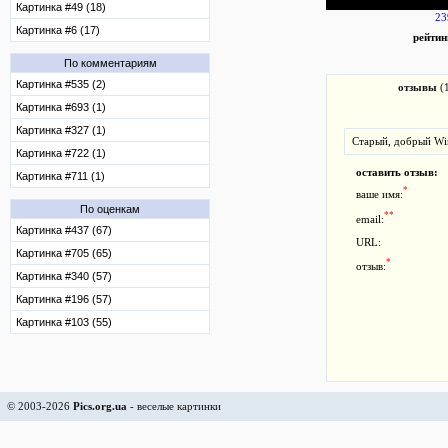
Картинка #49 (18)
23
Картинка #6 (17)
рейтин
По комментариям
Картинка #535 (2)
отзывы
(
Картинка #693 (1)
Картинка #327 (1)
Старый, добрый Win
Картинка #722 (1)
оставить отзыв:
Картинка #711 (1)
*
ваше имя:
По оценкам
**
email:
Картинка #437 (67)
URL:
Картинка #705 (65)
*
отзыв:
Картинка #340 (57)
Картинка #196 (57)
Картинка #103 (55)
© 2003-2026
Pics.org.ua
- веселые картинки