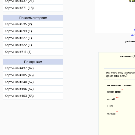
Картинка #437 (21)
Картинка #371 (18)
По комментариям
Картинка #535 (2)
Картинка #693 (1)
42
Картинка #327 (1)
рейти
Картинка #722 (1)
Картинка #711 (1)
отзывы
(
По оценкам
Картинка #437 (67)
он чего ему клювом
Картинка #705 (65)
дома кто есть?
Картинка #340 (57)
оставить отзыв:
Картинка #196 (57)
*
ваше имя:
Картинка #103 (55)
**
email:
URL:
*
отзыв: