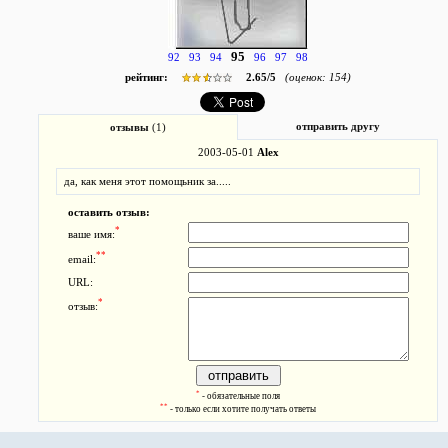
95
92
93
94
96
97
98
рейтинг:
2.65
/
5
(оценок:
154
)
отправить другу
отзывы
(1)
2003-05-01
Alex
да, как меня этот помощьник за.....
оставить отзыв:
*
ваше имя:
**
email:
URL:
*
отзыв:
*
- обязательные поля
**
- только если хотите получать ответы