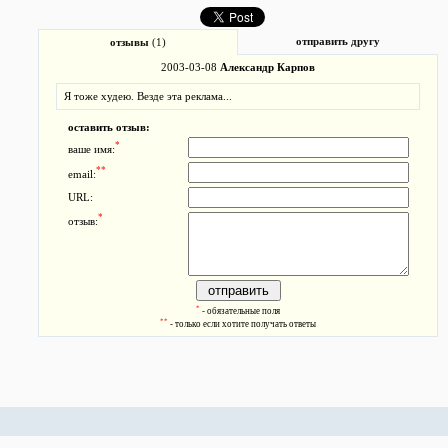
отправить другу
отзывы
(1)
2003-03-08
Александр Карпов
Я тоже худею. Везде эта реклама...
оставить отзыв:
*
ваше имя:
**
email:
URL:
*
отзыв:
*
- обязательные поля
**
- только если хотите получать ответы