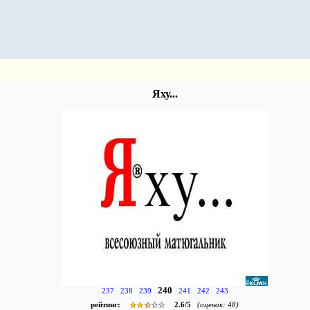
Яху...
240
237
238
239
241
242
243
рейтинг:
2.6
/
5
(оценок:
48
)