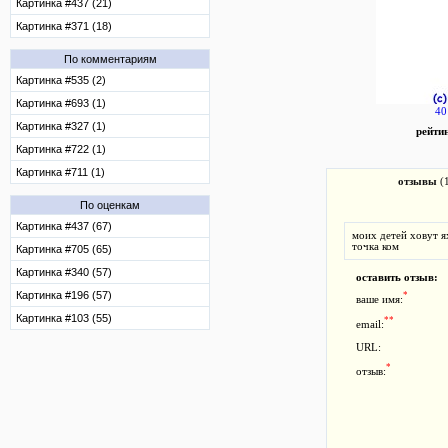
Картинка #437 (21)
Картинка #371 (18)
По комментариям
Картинка #535 (2)
Картинка #693 (1)
40
Картинка #327 (1)
рейти
Картинка #722 (1)
Картинка #711 (1)
отзывы
(
По оценкам
Картинка #437 (67)
моих детей ховут я
точка ком
Картинка #705 (65)
Картинка #340 (57)
оставить отзыв:
Картинка #196 (57)
*
ваше имя:
Картинка #103 (55)
**
email:
URL:
*
отзыв: