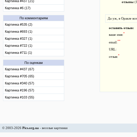
Картинка #437 (21)
отзывы
(
Картинка #6 (17)
По комментариям
Да уж, в Оракле вс
Картинка #535 (2)
оставить отзыв:
Картинка #693 (1)
*
ваше имя:
Картинка #327 (1)
**
email:
Картинка #722 (1)
URL:
Картинка #711 (1)
*
отзыв:
По оценкам
Картинка #437 (67)
Картинка #705 (65)
Картинка #340 (57)
Картинка #196 (57)
Картинка #103 (55)
© 2003-2026
Pics.org.ua
- веселые картинки