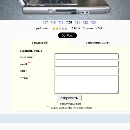
720
717
718
719
721
722
723
рейтинг:
2.69
/
5
(оценок:
524
)
отправить другу
отзывы
(0)
оставить отзыв:
*
ваше имя:
**
email:
URL:
*
отзыв:
*
- обязательные поля
**
- только если хотите получать ответы