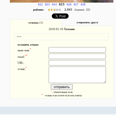
615
612
613
614
616
617
618
рейтинг:
2.59
/
5
(оценок:
32
)
отправить другу
отзывы
(1)
2018-01-19
Татьяна
+++
оставить отзыв:
*
ваше имя:
**
email:
URL:
*
отзыв:
*
- обязательные поля
**
- только если хотите получать ответы