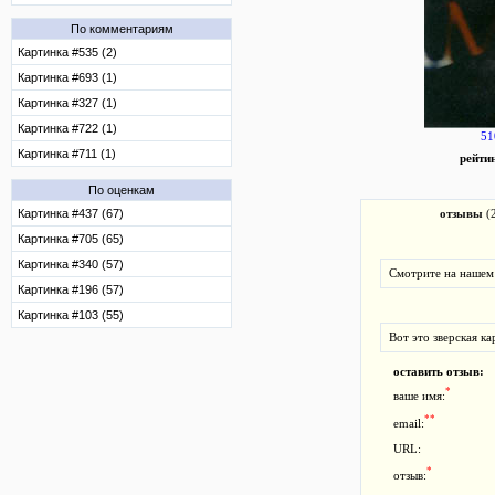
По комментариям
Картинка #535 (2)
Картинка #693 (1)
Картинка #327 (1)
Картинка #722 (1)
51
Картинка #711 (1)
рейти
По оценкам
Картинка #437 (67)
отзывы
(
Картинка #705 (65)
Картинка #340 (57)
Смотрите на нашем 
Картинка #196 (57)
Картинка #103 (55)
Вот это зверская ка
оставить отзыв:
*
ваше имя:
**
email:
URL:
*
отзыв: