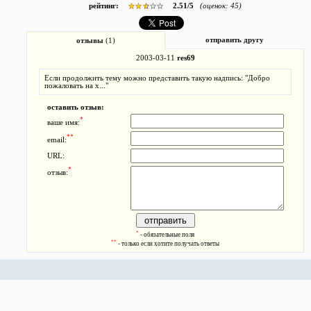
рейтинг:
2.51
/
5
(оценок:
45
)
отправить другу
отзывы
(1)
2003-03-11
res69
Если продолжить тему можно представить такую надпись: "Добро
пожаловать на х..."
оставить отзыв:
*
ваше имя:
**
email:
URL:
*
отзыв:
*
- обязательные поля
**
- только если хотите получать ответы