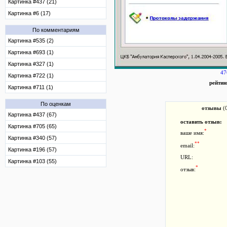
Картинка #437 (21)
Картинка #6 (17)
По комментариям
Картинка #535 (2)
Картинка #693 (1)
Картинка #327 (1)
47
Картинка #722 (1)
рейтин
Картинка #711 (1)
По оценкам
отзывы
(
Картинка #437 (67)
оставить отзыв:
Картинка #705 (65)
*
ваше имя:
Картинка #340 (57)
**
email:
Картинка #196 (57)
URL:
Картинка #103 (55)
*
отзыв: