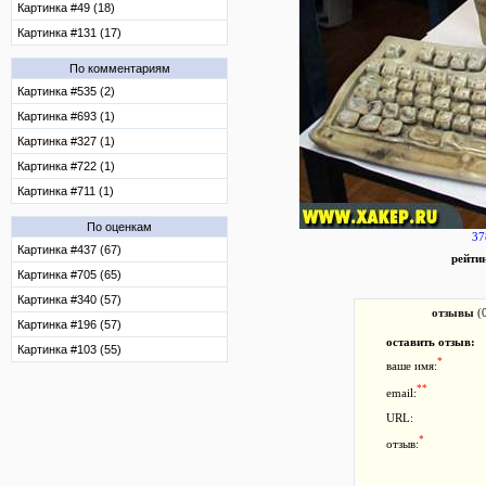
Картинка #49 (18)
Картинка #131 (17)
По комментариям
Картинка #535 (2)
Картинка #693 (1)
Картинка #327 (1)
Картинка #722 (1)
Картинка #711 (1)
По оценкам
37
Картинка #437 (67)
рейти
Картинка #705 (65)
Картинка #340 (57)
отзывы
(
Картинка #196 (57)
оставить отзыв:
Картинка #103 (55)
*
ваше имя:
**
email:
URL:
*
отзыв: