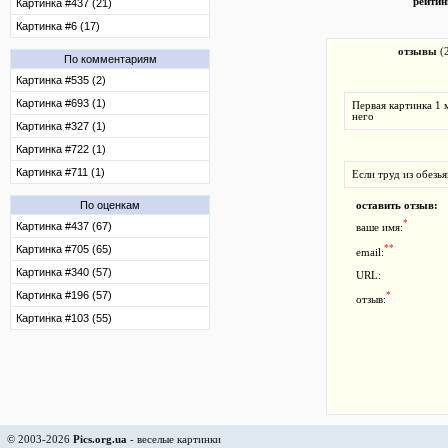
рейтин
Картинка #437 (21)
Картинка #6 (17)
отзывы
(
По комментариям
Картинка #535 (2)
Картинка #693 (1)
Первая картинка 1 
него
Картинка #327 (1)
Картинка #722 (1)
Картинка #711 (1)
Если труд из обезь
По оценкам
оставить отзыв:
*
Картинка #437 (67)
ваше имя:
Картинка #705 (65)
**
email:
Картинка #340 (57)
URL:
Картинка #196 (57)
*
отзыв:
Картинка #103 (55)
© 2003-2026
Pics.org.ua
- веселые картинки