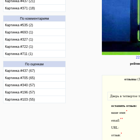
Картинка #437 (21)
Картинка #371 (18)
По комментариям
Картинка #535 (2)
Картинка #693 (1)
Картинка #327 (1)
Картинка #722 (1)
Картинка #711 (1)
22
рейти
По оценкам
Картинка #437 (67)
Картинка #705 (65)
отзывы
(
Картинка #340 (57)
Картинка #196 (57)
Дверь в четвертое 
Картинка #103 (55)
оставить отзыв:
*
ваше имя:
**
email:
URL:
*
отзыв: